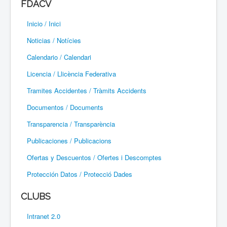
FDACV
Paramotor
Inicio / Inici
Parapente / Parapent
Noticias / Notícies
Ultraligeros / Ultralleugers
Calendario / Calendari
Licencia / Llicència Federativa
Vuelo Con Motor / Vol Amb Motor
Tramites Accidentes / Tràmits Accidents
Documentos / Documents
Transparencia / Transparència
Publicaciones / Publicacions
Ofertas y Descuentos / Ofertes i Descomptes
Protección Datos / Protecció Dades
CLUBS
Intranet 2.0