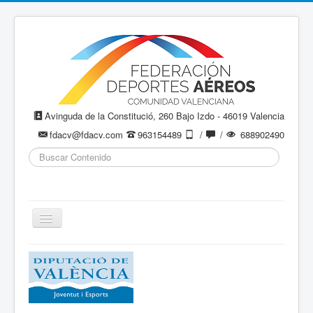
Avinguda de la Constitució, 260 Bajo Izdo - 46019 Valencia
fdacv@fdacv.com
963154489
/
/
688902490
Buscar...
Cambiar
navegación
Aeromodelismo / Aeromodelisme
Ala Delta
Paracaidismo / Paracaigudisme