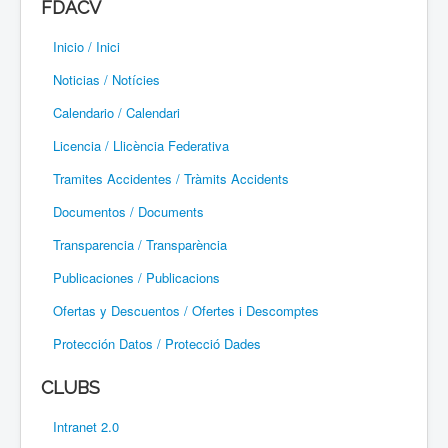
FDACV
Paramotor
Inicio / Inici
Parapente / Parapent
Noticias / Notícies
Ultraligeros / Ultralleugers
Calendario / Calendari
Licencia / Llicència Federativa
Vuelo Con Motor / Vol Amb Motor
Tramites Accidentes / Tràmits Accidents
Documentos / Documents
Transparencia / Transparència
Publicaciones / Publicacions
Ofertas y Descuentos / Ofertes i Descomptes
Protección Datos / Protecció Dades
CLUBS
Intranet 2.0