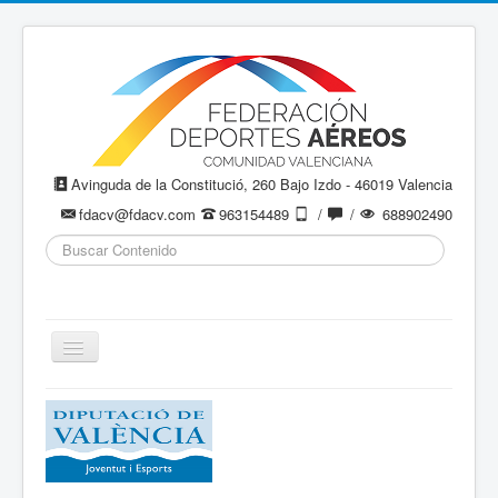
Avinguda de la Constitució, 260 Bajo Izdo - 46019 Valencia
fdacv@fdacv.com
963154489
/
/
688902490
Buscar...
Cambiar
navegación
Aeromodelismo / Aeromodelisme
Ala Delta
Paracaidismo / Paracaigudisme