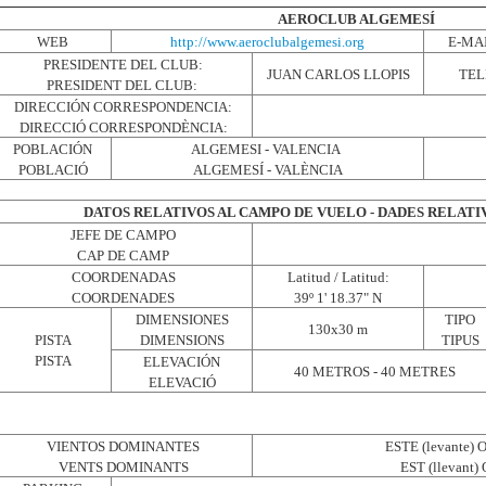
AEROCLUB ALGEMESÍ
WEB
http://www.aeroclubalgemesi.org
E-MA
PRESIDENTE DEL CLUB:
JUAN CARLOS LLOPIS
TEL
PRESIDENT DEL CLUB:
DIRECCIÓN CORRESPONDENCIA:
DIRECCIÓ CORRESPONDÈNCIA:
POBLACIÓN
ALGEMESI - VALENCIA
POBLACIÓ
ALGEMESÍ - VALÈNCIA
DATOS RELATIVOS AL CAMPO DE VUELO - DADES RELATI
JEFE DE CAMPO
CAP DE CAMP
COORDENADAS
Latitud / Latitud:
COORDENADES
39º 1' 18.37" N
DIMENSIONES
TIPO
130x30 m
PISTA
DIMENSIONS
TIPUS
PISTA
ELEVACIÓN
40 METROS - 40 METRES
ELEVACIÓ
VIENTOS DOMINANTES
ESTE (levante) 
VENTS DOMINANTS
EST (llevant)