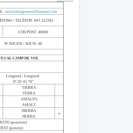
IL:
aeroclubalgemesi@hotmail.com
ÉFONO / TELÈFON: 665 322581
COD.POST: 46680
Nº SOCIOS / SOCIS: 48
VES AL CAMP DE VOL
Longitud / Longitud:
0º 26' 45.78"
TIERRA
TERRA
ASFALTO
ASFALT
HIERBA
x
HERBA
OESTE (poniente)
 OEST (ponent)