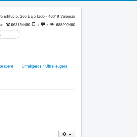
onstitució, 260 Bajo Izdo - 46019 Valencia
com
963154489
/
/
688902490
arapent
Ultraligeros / Ultralleugers