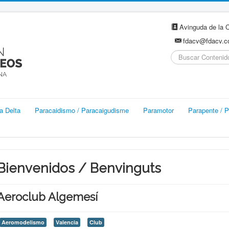
Avinguda de la C
fdacv@fdacv.
Buscar...
a Delta
Paracaidismo / Paracaigudisme
Paramotor
Parapente / P
Bienvenidos / Benvinguts
Aeroclub Algemesí
Aeromodelismo
Valencia
Club