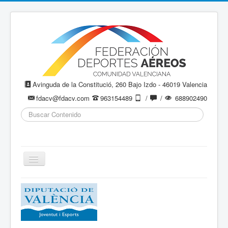
Avinguda de la Constitució, 260 Bajo Izdo - 46019 Valencia
fdacv@fdacv.com
963154489
/
/
688902490
Buscar...
Cambiar
navegación
Aeromodelismo / Aeromodelisme
Ala Delta
Paracaidismo / Paracaigudisme