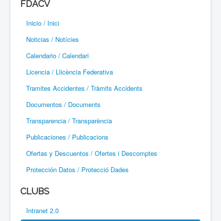
FDACV
Paramotor
Inicio / Inici
Parapente / Parapent
Noticias / Notícies
Ultraligeros / Ultralleugers
Calendario / Calendari
Licencia / Llicència Federativa
Vuelo Con Motor / Vol Amb Motor
Tramites Accidentes / Tràmits Accidents
Documentos / Documents
Transparencia / Transparència
Publicaciones / Publicacions
Ofertas y Descuentos / Ofertes i Descomptes
Protección Datos / Protecció Dades
CLUBS
Intranet 2.0