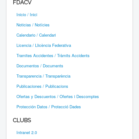
FDACV
Paramotor
Inicio / Inici
Parapente / Parapent
Noticias / Notícies
Ultraligeros / Ultralleugers
Calendario / Calendari
Licencia / Llicència Federativa
Vuelo Con Motor / Vol Amb Motor
Tramites Accidentes / Tràmits Accidents
Documentos / Documents
Transparencia / Transparència
Publicaciones / Publicacions
Ofertas y Descuentos / Ofertes i Descomptes
Protección Datos / Protecció Dades
CLUBS
Intranet 2.0