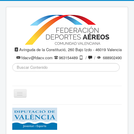
Avinguda de la Constitució, 260 Bajo Izdo - 46019 Valencia
fdacv@fdacv.com
963154489
/
/
688902490
Buscar...
Cambiar
navegación
Aeromodelismo / Aeromodelisme
Ala Delta
Paracaidismo / Paracaigudisme