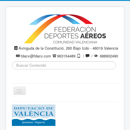
Avinguda de la Constitució, 260 Bajo Izdo - 46019 Valencia
fdacv@fdacv.com
963154489
/
/
688902490
Buscar...
Cambiar
navegación
Aeromodelismo / Aeromodelisme
Ala Delta
Paracaidismo / Paracaigudisme