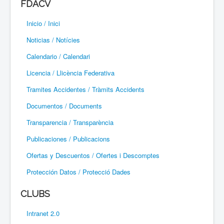
FDACV
Paramotor
Inicio / Inici
Parapente / Parapent
Noticias / Notícies
Ultraligeros / Ultralleugers
Calendario / Calendari
Licencia / Llicència Federativa
Vuelo Con Motor / Vol Amb Motor
Tramites Accidentes / Tràmits Accidents
Documentos / Documents
Transparencia / Transparència
Publicaciones / Publicacions
Ofertas y Descuentos / Ofertes i Descomptes
Protección Datos / Protecció Dades
CLUBS
Intranet 2.0