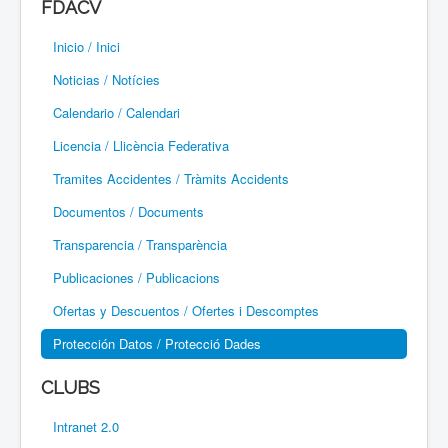
FDACV
Paramotor
Inicio / Inici
Parapente / Parapent
Noticias / Notícies
Ultraligeros / Ultralleugers
Calendario / Calendari
Licencia / Llicència Federativa
Vuelo Con Motor / Vol Amb Motor
Tramites Accidentes / Tràmits Accidents
Documentos / Documents
Transparencia / Transparència
Publicaciones / Publicacions
Ofertas y Descuentos / Ofertes i Descomptes
Protección Datos / Protecció Dades
CLUBS
Intranet 2.0