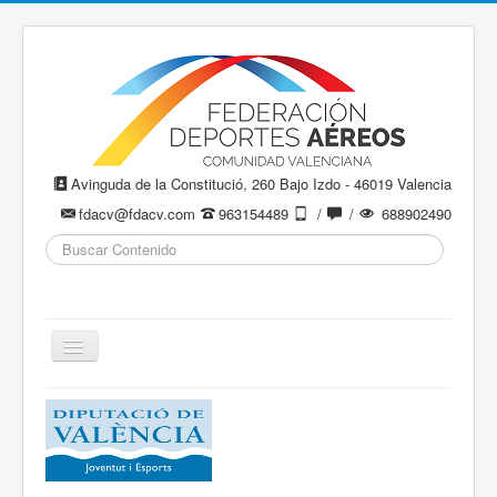
Avinguda de la Constitució, 260 Bajo Izdo - 46019 Valencia
fdacv@fdacv.com
963154489
/
/
688902490
Buscar...
Cambiar
navegación
Aeromodelismo / Aeromodelisme
Ala Delta
Paracaidismo / Paracaigudisme