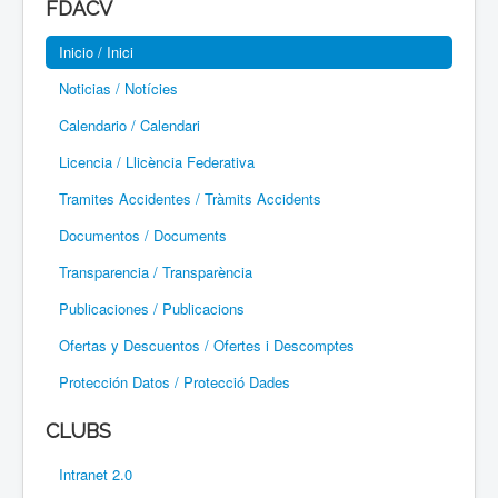
FDACV
Paramotor
Inicio / Inici
Parapente / Parapent
Noticias / Notícies
Ultraligeros / Ultralleugers
Calendario / Calendari
Licencia / Llicència Federativa
Vuelo Con Motor / Vol Amb Motor
Tramites Accidentes / Tràmits Accidents
Documentos / Documents
Transparencia / Transparència
Publicaciones / Publicacions
Ofertas y Descuentos / Ofertes i Descomptes
Protección Datos / Protecció Dades
CLUBS
Intranet 2.0