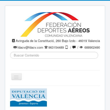
Avinguda de la Constitució, 260 Bajo Izdo - 46019 Valencia
fdacv@fdacv.com
963154489
/
/
688902490
Buscar...
Cambiar
navegación
Aeromodelismo / Aeromodelisme
Ala Delta
Paracaidismo / Paracaigudisme