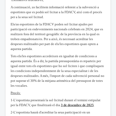
A continuació, us facilitem informació referent a la subvenció a
esportistes que es podrà sol·licitar a la FDACV, així com el procés
per a la seua sol·licitud.
Els/as esportistes de la FDACV poden sol·licitar ajudes per
participació en esdeveniments nacionals celebrats en 2024, que es
realitzen fora del territori geogràfic de la província en la qual es
troben empadronats/es. Per a això, és necessari acreditar les
despeses realitzades per part de els/les esportistes quan opten a
aquesta partida.
Tots els/les esportistes accedeixen en igualtat de condicions a
aquesta partida. És a dir, la partida pressupostària es reparteix per
igual entre tots els esportistes que ho sol·liciten i que complisquen
les condicions independentment de la seua especialitat i de les
despeses realitzades. A més, l'import de cada subvenció personal no
pot superar el 30% de la mitjana aritmètica del pressupost de totes
les vocalies.
Procés:
1-L’esportista presentarà la sol·licitud durant el termini estipulat
per la FDACV, que finalitzarà el dia
3 de desembre de 2025
.
2-L’esportista haurà d'acreditar la seua participació en un