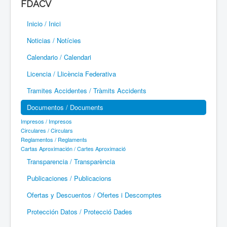
FDACV
Paramotor
Inicio / Inici
Parapente / Parapent
Noticias / Notícies
Ultraligeros / Ultralleugers
Calendario / Calendari
Licencia / Llicència Federativa
Vuelo Con Motor / Vol Amb Motor
Tramites Accidentes / Tràmits Accidents
Documentos / Documents
Impresos / Impresos
Circulares / Circulars
Reglamentos / Reglaments
Cartas Aproximación / Cartes Aproximació
Transparencia / Transparència
Publicaciones / Publicacions
Ofertas y Descuentos / Ofertes i Descomptes
Protección Datos / Protecció Dades