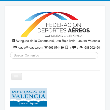
Avinguda de la Constitució, 260 Bajo Izdo - 46019 Valencia
fdacv@fdacv.com
963154489
/
/
688902490
Buscar...
Cambiar
navegación
Aeromodelismo / Aeromodelisme
Ala Delta
Paracaidismo / Paracaigudisme