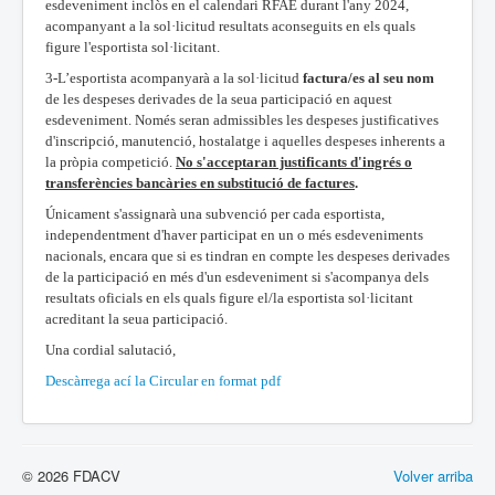
esdeveniment inclòs en el calendari RFAE durant l'any 2024,
acompanyant a la sol·licitud resultats aconseguits en els quals
figure l'esportista sol·licitant.
3-L’esportista acompanyarà a la sol·licitud
factura/es
al seu nom
de les despeses derivades de la seua participació en aquest
esdeveniment. Només seran admissibles les despeses justificatives
d'inscripció, manutenció, hostalatge i aquelles despeses inherents a
la pròpia competició.
No s'acceptaran justificants d'ingrés o
transferències bancàries en substitució de factures
.
Únicament s'assignarà una subvenció per cada esportista,
independentment d'haver participat en un o més esdeveniments
nacionals, encara que si es tindran en compte les despeses derivades
de la participació en més d'un esdeveniment si s'acompanya dels
resultats oficials en els quals figure el/la esportista sol·licitant
acreditant la seua participació.
Una cordial salutació,
Descàrrega ací la Circular en format pdf
© 2026 FDACV
Volver arriba