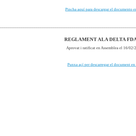
Pincha aquí para descargar el documento e
________________________________________________________________
REGLAMENT ALA DELTA FD
Aprovat i ratificat en Assemblea el 16/02
Punxa açí per descarregar el document en