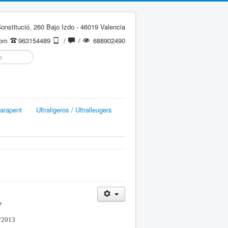
onstitució, 260 Bajo Izdo - 46019 Valencia
com
963154489
/
/
688902490
arapent
Ultraligeros / Ultralleugers
V
2/2013