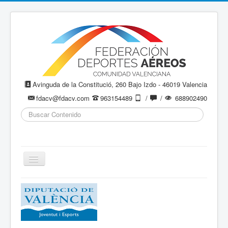
Avinguda de la Constitució, 260 Bajo Izdo - 46019 Valencia
fdacv@fdacv.com
963154489
/
/
688902490
Buscar...
Cambiar
navegación
Aeromodelismo / Aeromodelisme
Ala Delta
Paracaidismo / Paracaigudisme