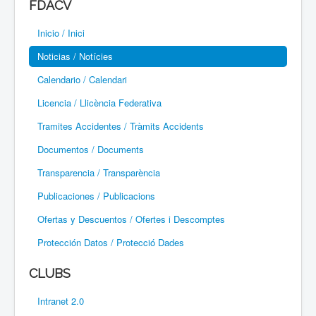
FDACV
Paramotor
Inicio / Inici
Parapente / Parapent
Noticias / Notícies
Ultraligeros / Ultralleugers
Calendario / Calendari
Licencia / Llicència Federativa
Vuelo Con Motor / Vol Amb Motor
Tramites Accidentes / Tràmits Accidents
Documentos / Documents
Transparencia / Transparència
Publicaciones / Publicacions
Ofertas y Descuentos / Ofertes i Descomptes
Protección Datos / Protecció Dades
CLUBS
Intranet 2.0