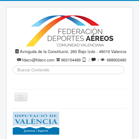
Avinguda de la Constitució, 260 Bajo Izdo - 46019 Valencia
fdacv@fdacv.com
963154489
/
/
688902490
Buscar...
Cambiar
navegación
Aeromodelismo / Aeromodelisme
Ala Delta
Paracaidismo / Paracaigudisme