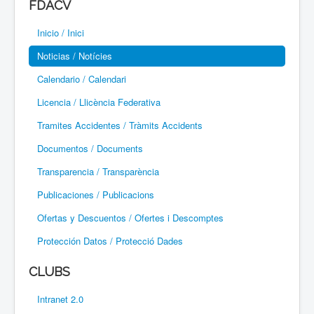
FDACV
Paramotor
Inicio / Inici
Parapente / Parapent
Noticias / Notícies
Ultraligeros / Ultralleugers
Calendario / Calendari
Licencia / Llicència Federativa
Vuelo Con Motor / Vol Amb Motor
Tramites Accidentes / Tràmits Accidents
Documentos / Documents
Transparencia / Transparència
Publicaciones / Publicacions
Ofertas y Descuentos / Ofertes i Descomptes
Protección Datos / Protecció Dades
CLUBS
Intranet 2.0