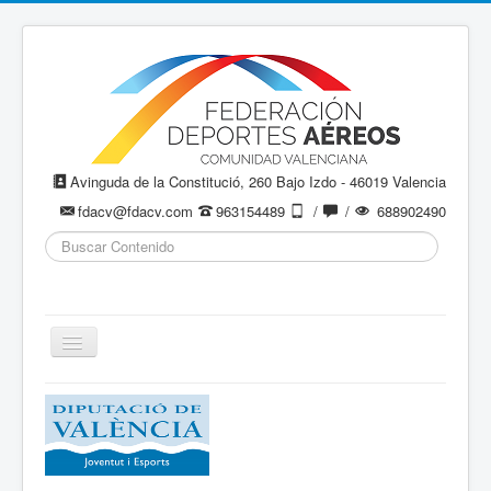
Avinguda de la Constitució, 260 Bajo Izdo - 46019 Valencia
fdacv@fdacv.com
963154489
/
/
688902490
Buscar...
Cambiar
navegación
Aeromodelismo / Aeromodelisme
Ala Delta
Paracaidismo / Paracaigudisme