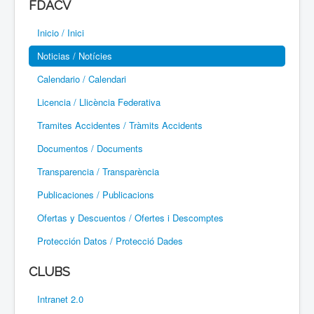
FDACV
Paramotor
Inicio / Inici
Parapente / Parapent
Noticias / Notícies
Ultraligeros / Ultralleugers
Calendario / Calendari
Licencia / Llicència Federativa
Vuelo Con Motor / Vol Amb Motor
Tramites Accidentes / Tràmits Accidents
Documentos / Documents
Transparencia / Transparència
Publicaciones / Publicacions
Ofertas y Descuentos / Ofertes i Descomptes
Protección Datos / Protecció Dades
CLUBS
Intranet 2.0