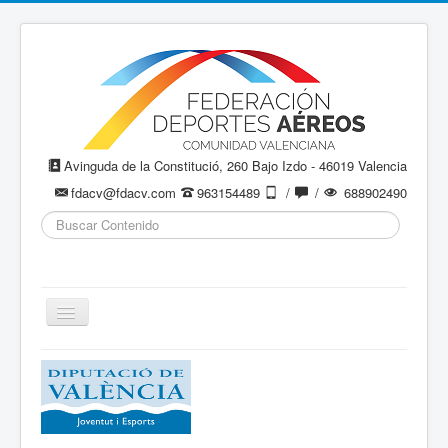
Avinguda de la Constitució, 260 Bajo Izdo - 46019 Valencia
fdacv@fdacv.com
963154489
/
/
688902490
Buscar...
Cambiar
navegación
Aeromodelismo / Aeromodelisme
Ala Delta
Paracaidismo / Paracaigudisme