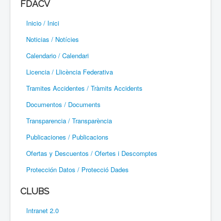
FDACV
Paramotor
Inicio / Inici
Parapente / Parapent
Noticias / Notícies
Ultraligeros / Ultralleugers
Calendario / Calendari
Licencia / Llicència Federativa
Vuelo Con Motor / Vol Amb Motor
Tramites Accidentes / Tràmits Accidents
Documentos / Documents
Transparencia / Transparència
Publicaciones / Publicacions
Ofertas y Descuentos / Ofertes i Descomptes
Protección Datos / Protecció Dades
CLUBS
Intranet 2.0