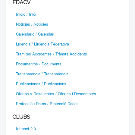
FDACV
Paramotor
Inicio / Inici
Parapente / Parapent
Noticias / Notícies
Ultraligeros / Ultralleugers
Calendario / Calendari
Licencia / Llicència Federativa
Vuelo Con Motor / Vol Amb Motor
Tramites Accidentes / Tràmits Accidents
Documentos / Documents
Transparencia / Transparència
Publicaciones / Publicacions
Ofertas y Descuentos / Ofertes i Descomptes
Protección Datos / Protecció Dades
CLUBS
Intranet 2.0