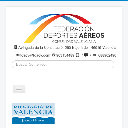
Avinguda de la Constitució, 260 Bajo Izdo - 46019 Valencia
fdacv@fdacv.com
963154489
/
/
688902490
Buscar...
Cambiar
navegación
Aeromodelismo / Aeromodelisme
Ala Delta
Paracaidismo / Paracaigudisme