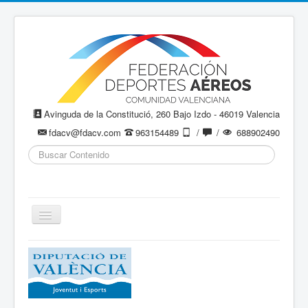
Avinguda de la Constitució, 260 Bajo Izdo - 46019 Valencia
fdacv@fdacv.com
963154489
/
/
688902490
Buscar...
Cambiar
navegación
Aeromodelismo / Aeromodelisme
Ala Delta
Paracaidismo / Paracaigudisme