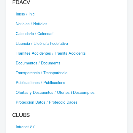
FDACV
Paramotor
Inicio / Inici
Parapente / Parapent
Noticias / Notícies
Ultraligeros / Ultralleugers
Calendario / Calendari
Licencia / Llicència Federativa
Vuelo Con Motor / Vol Amb Motor
Tramites Accidentes / Tràmits Accidents
Documentos / Documents
Transparencia / Transparència
Publicaciones / Publicacions
Ofertas y Descuentos / Ofertes i Descomptes
Protección Datos / Protecció Dades
CLUBS
Intranet 2.0